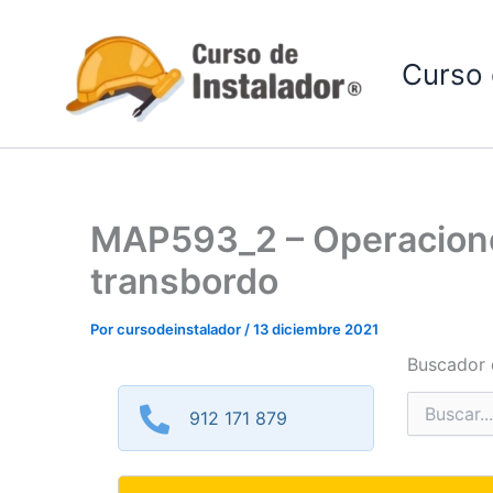
Ir
al
Curso 
contenido
MAP593_2 – Operaciones
transbordo
Por
cursodeinstalador
/
13 diciembre 2021
Buscador 
Buscar
912 171 879
por: