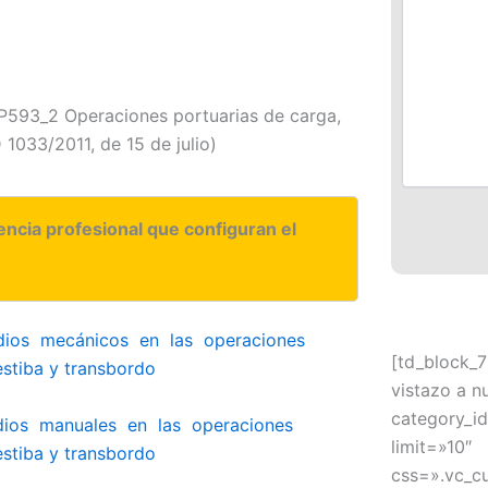
593_2 Operaciones portuarias de carga,
 1033/2011, de 15 de julio)
ncia profesional que configuran el
dios mecánicos en las operaciones
[td_block_7
estiba y transbordo
vistazo a n
category_id
dios manuales en las operaciones
limit=»10″
estiba y transbordo
css=».vc_c