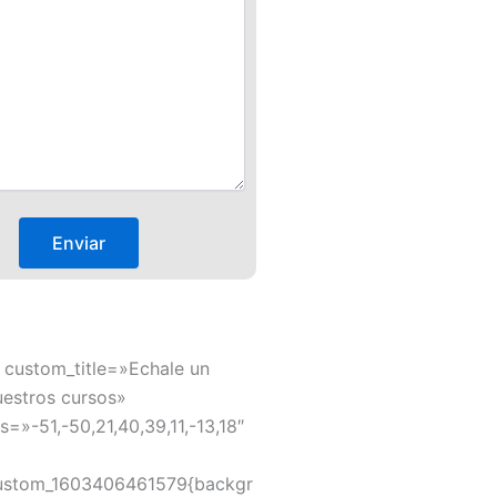
 custom_title=»Echale un
uestros cursos»
s=»-51,-50,21,40,39,11,-13,18″
ustom_1603406461579{backgr