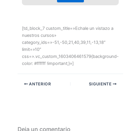
[td_block_7 custom_title=»Echale un vistazo a
nuestros cursos»
category_ids=»-51,-50,21,40,39,11,-13,18″
limit=»10″
css=».vc_custom_1603406461579{background-
color: #ffffff !important;}»]
ANTERIOR
SIGUIENTE
Deja un comentario