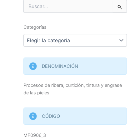
Buscar
por:
Categorías
Categorías
DENOMINACIÓN
Procesos de ribera, curtición, tintura y engrase
de las pieles
CÓDIGO
MF0906_3