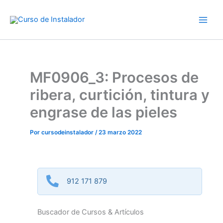
Ir
al
contenido
MF0906_3: Procesos de
ribera, curtición, tintura y
engrase de las pieles
Por
cursodeinstalador
/
23 marzo 2022
912 171 879
Buscador de Cursos & Artículos