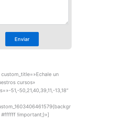
 custom_title=»Echale un
uestros cursos»
s=»-51,-50,21,40,39,11,-13,18″
ustom_1603406461579{backgr
#ffffff !important;}»]