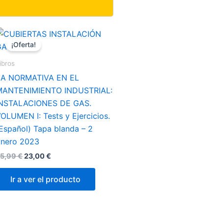
El
El
precio
precio
¡Oferta!
original
actual
era:
es:
ibros
25,99 €.
23,00 €.
LA NORMATIVA EN EL
MANTENIMIENTO INDUSTRIAL:
INSTALACIONES DE GAS.
OLUMEN I: Tests y Ejercicios.
Español) Tapa blanda – 2
nero 2023
5,99
€
23,00
€
Ir a ver el producto