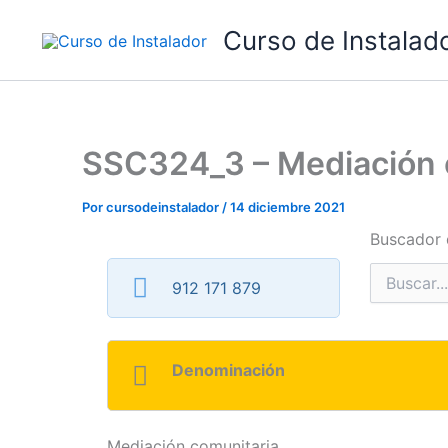
Ir
Curso de Instalad
al
contenido
SSC324_3 – Mediación 
Por
cursodeinstalador
/
14 diciembre 2021
Buscador 
Buscar
912 171 879
por:
Denominación
Mediación comunitaria