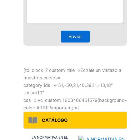
[td_block_7 custom_title=»Echale un vistazo a
nuestros cursos»
category_ids=»-51,-50,21,40,39,11,-13,18″
limit=»10″
css=».vc_custom_1603406461579{background-
color: #ffffff !important;}»]
CATÁLOGO