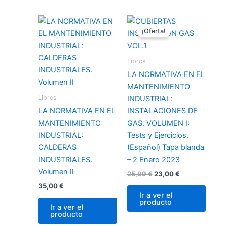
El
El
precio
precio
¡Oferta!
original
actual
era:
es:
25,99 €.
23,00 €.
Libros
LA NORMATIVA EN EL
MANTENIMIENTO
Libros
INDUSTRIAL:
LA NORMATIVA EN EL
INSTALACIONES DE
MANTENIMIENTO
GAS. VOLUMEN I:
INDUSTRIAL:
Tests y Ejercicios.
CALDERAS
(Español) Tapa blanda
INDUSTRIALES.
– 2 Enero 2023
Volumen II
25,99
€
23,00
€
35,00
€
Ir a ver el
producto
Ir a ver el
producto