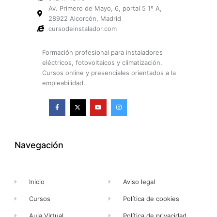
Av. Primero de Mayo, 6, portal 5 1º A,
28922 Alcorcón, Madrid
cursodeinstalador.com
Formación profesional para instaladores
eléctricos, fotovoltaicos y climatización.
Cursos online y presenciales orientados a la
empleabilidad.
F
X
Y
I
a
-
o
n
c
t
u
s
e
w
t
t
b
i
u
a
o
t
b
g
o
t
e
r
k
e
a
Navegación
-
r
m
f
Inicio
Aviso legal
Cursos
Política de cookies
Aula Virtual
Política de privacidad