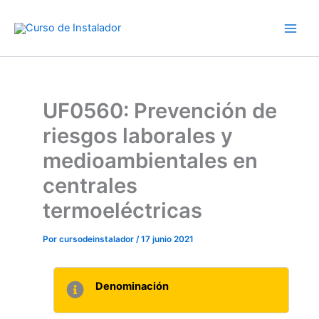
Ir
al
contenido
UF0560: Prevención de
riesgos laborales y
medioambientales en
centrales
termoeléctricas
Por
cursodeinstalador
/
17 junio 2021
Denominación