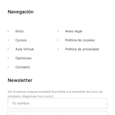
b
i
u
a
o
t
b
g
o
t
e
r
k
e
a
Navegación
-
r
m
f
Inicio
Aviso legal
Cursos
Política de cookies
Aula Virtual
Política de privacidad
Opiniones
Contacto
Newsletter
¡No te pierdas ninguna novedad! Suscríbete a la newsletter de Curso de
Instalador. ¡Regístrate hoy mismo!
Name
Email