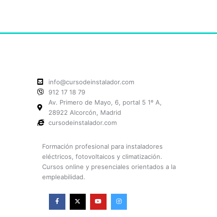
info@cursodeinstalador.com
912 17 18 79
Av. Primero de Mayo, 6, portal 5 1º A,
28922 Alcorcón, Madrid
cursodeinstalador.com
Formación profesional para instaladores
eléctricos, fotovoltaicos y climatización.
Cursos online y presenciales orientados a la
empleabilidad.
F
X
Y
I
a
-
o
n
c
t
u
s
e
w
t
t