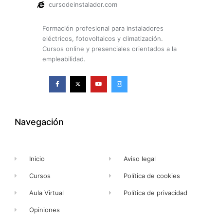
cursodeinstalador.com
Formación profesional para instaladores
eléctricos, fotovoltaicos y climatización.
Cursos online y presenciales orientados a la
empleabilidad.
F
X
Y
I
a
-
o
n
c
t
u
s
e
w
t
t
b
i
u
a
o
t
b
g
o
t
e
r
k
e
a
Navegación
-
r
m
f
Inicio
Aviso legal
Cursos
Política de cookies
Aula Virtual
Política de privacidad
Opiniones