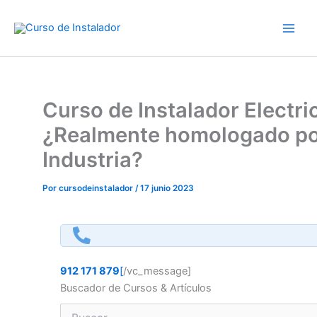
Ir
al
contenido
Curso de Instalador Electric
¿Realmente homologado p
Industria?
Por
cursodeinstalador
/
17 junio 2023
912 171 879
[
/vc_message]
Buscador de Cursos & Artículos