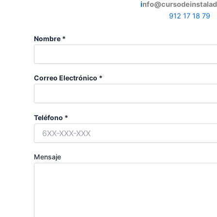
i
nfo@cursodeinstala
912 17 18 79
Nombre *
Correo Electrónico *
Teléfono *
Mensaje