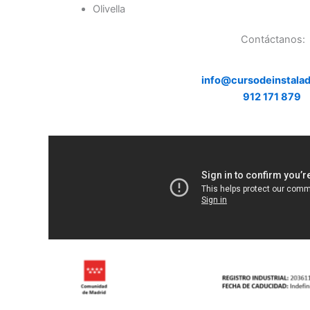
Olivella
Contáctanos:
info@cursodeinstala
912 171 879