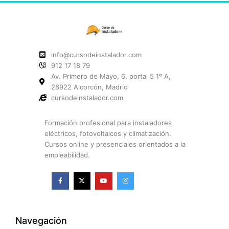
info@cursodeinstalador.com
912 17 18 79
Av. Primero de Mayo, 6, portal 5 1º A,
28922 Alcorcón, Madrid
cursodeinstalador.com
Formación profesional para instaladores
eléctricos, fotovoltaicos y climatización.
Cursos online y presenciales orientados a la
empleabilidad.
F
X
Y
I
a
-
o
n
c
t
u
s
e
w
t
t
b
i
u
a
o
t
b
g
o
t
e
r
k
e
a
Navegación
-
r
m