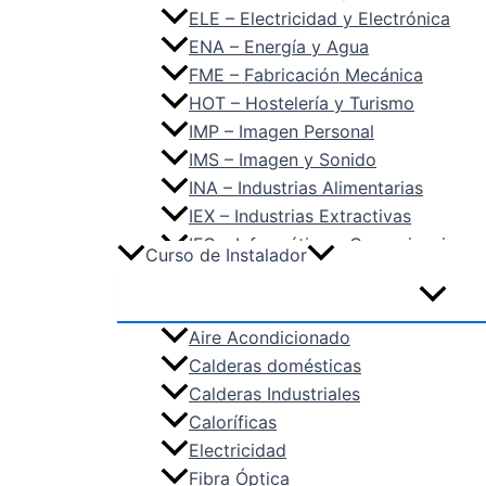
ELE – Electricidad y Electrónica
ENA – Energía y Agua
FME – Fabricación Mecánica
HOT – Hostelería y Turismo
IMP – Imagen Personal
IMS – Imagen y Sonido
INA – Industrias Alimentarias
IEX – Industrias Extractivas
IFC – Informática y Comunicaciones
Curso de Instalador
IMA – Instalación y Mantenimiento
MAM – Madera, Mueble y Corcho
MAP – Marítimo Pesquera
Aire Acondicionado
QUI – Química
Calderas domésticas
SAN – Sanidad
Calderas Industriales
SEA – Seguridad y Medio Ambiente
Caloríficas
SSC – Servicios Socioculturales y 
Electricidad
TCP – Textil, Confección y Piel
Fibra Óptica