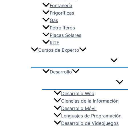
TMV – Transporte y Mantenimiento 
Fontanería
VIC – Vidrio y Cerámica
Frigoríficas
Gas
Petrolíferos
Placas Solares
RITE
Cursos de Experto
Desarrollo
Desarrollo Web
Ciencias de la Información
Desarrollo Móvil
Lenguajes de Programación
Desarrollo de Videojuegos