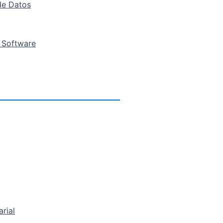
de Datos
 Software
arial