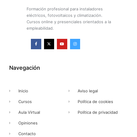
Formación profesional para instaladores
eléctricos, fotovoltaicos y climatización.
Cursos online y presenciales orientados a la
empleabilidad.
F
X
Y
I
a
-
o
n
c
t
u
s
e
w
t
t
b
i
u
a
o
t
b
g
o
t
e
r
k
e
a
Navegación
-
r
m
f
Inicio
Aviso legal
Cursos
Política de cookies
Aula Virtual
Política de privacidad
Opiniones
Contacto