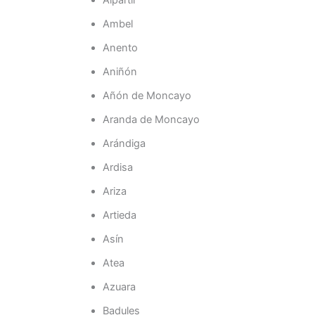
Ambel
Anento
Aniñón
Añón de Moncayo
Aranda de Moncayo
Arándiga
Ardisa
Ariza
Artieda
Asín
Atea
Azuara
Badules