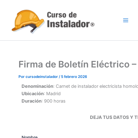
Ir
al
contenido
Firma de Boletín Eléctrico
Por
cursodeinstalador
/
5 febrero 2026
Denominación
: Carnet de instalador electricista homo
Ubicación
: Madrid
Duración
: 900 horas
DEJA TUS DATOS Y TE CON
Nombre