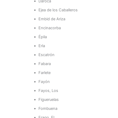
Daroca
Ejea de los Caballeros
Embid de Ariza
Encinacorba
Épila
Erla
Escatrón
Fabara
Farlete
Fayón
Fayos, Los
Figueruelas
Fombuena
Frago, El