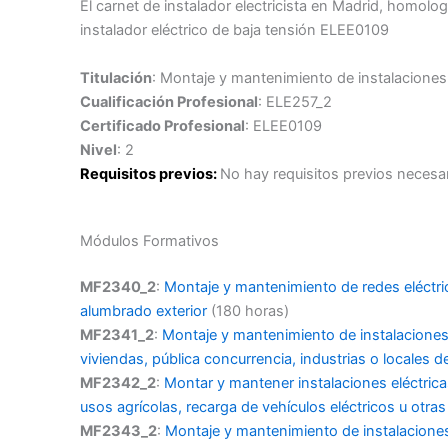
El carnet de instalador electricista en Madrid
,
homologa
instalador eléctrico de baja tensión
ELEE0109
Titulación
: Montaje y mantenimiento de instalaciones 
Cualificación Profesional
: ELE257_2
Certificado Profesional
: ELEE0109
Nivel
: 2
Requisitos previos:
No hay requisitos previos necesar
Módulos Formativos
MF2340_2
:
Montaje y mantenimiento de redes eléctric
alumbrado exterior
(180 horas)
MF2341_2
:
Montaje y mantenimiento de instalaciones 
viviendas, pública concurrencia, industrias o locales d
MF2342_2
:
Montar y mantener instalaciones eléctrica
usos agrícolas, recarga de vehículos eléctricos u otras
MF2343_2
:
Montaje y mantenimiento de instalaciones