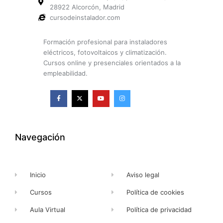
28922 Alcorcón, Madrid
cursodeinstalador.com
Formación profesional para instaladores
eléctricos, fotovoltaicos y climatización.
Cursos online y presenciales orientados a la
empleabilidad.
F
X
Y
I
a
-
o
n
c
t
u
s
e
w
t
t
b
i
u
a
o
t
b
g
o
t
e
r
k
e
a
Navegación
-
r
m
f
Inicio
Aviso legal
Cursos
Política de cookies
Aula Virtual
Política de privacidad