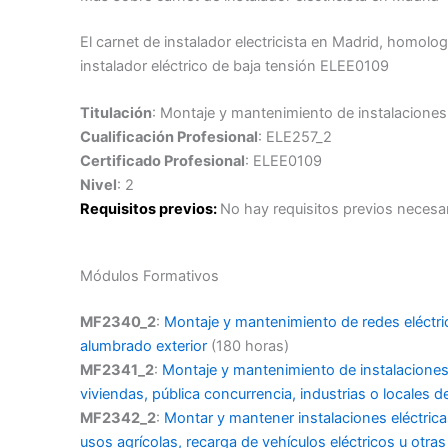
El carnet de instalador electricista en Madrid
,
homologa
instalador eléctrico de baja tensión
ELEE0109
Titulación
: Montaje y mantenimiento de instalaciones 
Cualificación Profesional
: ELE257_2
Certificado Profesional
: ELEE0109
Nivel
: 2
Requisitos previos:
No hay requisitos previos necesar
Módulos Formativos
MF2340_2
:
Montaje y mantenimiento de redes eléctric
alumbrado exterior
(180 horas)
MF2341_2
:
Montaje y mantenimiento de instalaciones 
viviendas, pública concurrencia, industrias o locales d
MF2342_2
:
Montar y mantener instalaciones eléctrica
usos agrícolas, recarga de vehículos eléctricos u otras