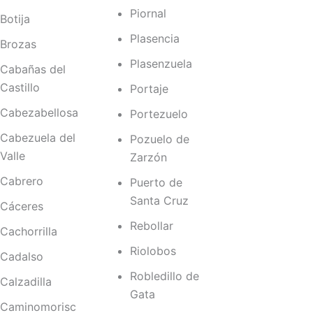
Piornal
Botija
Plasencia
Brozas
Plasenzuela
Cabañas del
Castillo
Portaje
Cabezabellosa
Portezuelo
Cabezuela del
Pozuelo de
Valle
Zarzón
Cabrero
Puerto de
Santa Cruz
Cáceres
Rebollar
Cachorrilla
Riolobos
Cadalso
Robledillo de
Calzadilla
Gata
Caminomorisc