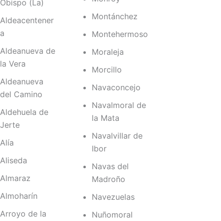
Obispo (La)
Montánchez
Aldeacentener
a
Montehermoso
Aldeanueva de
Moraleja
la Vera
Morcillo
Aldeanueva
Navaconcejo
del Camino
Navalmoral de
Aldehuela de
la Mata
Jerte
Navalvillar de
Alía
Ibor
Aliseda
Navas del
Almaraz
Madroño
Almoharín
Navezuelas
Arroyo de la
Nuñomoral