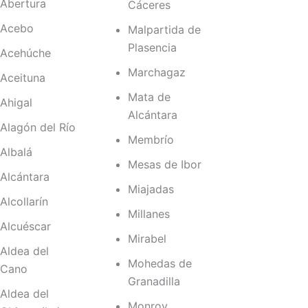
Abertura
Cáceres
Acebo
Malpartida de
Plasencia
Acehúche
Marchagaz
Aceituna
Mata de
Ahigal
Alcántara
Alagón del Río
Membrío
Albalá
Mesas de Ibor
Alcántara
Miajadas
Alcollarín
Millanes
Alcuéscar
Mirabel
Aldea del
Mohedas de
Cano
Granadilla
Aldea del
Monroy