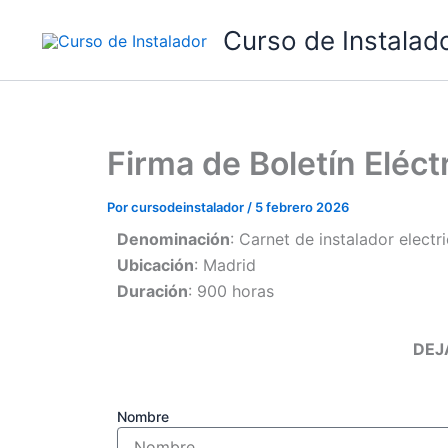
Ir
Curso de Instalad
al
contenido
Firma de Boletín Eléc
Por
cursodeinstalador
/
5 febrero 2026
Denominación
: Carnet de instalador elect
Ubicación
: Madrid
Duración
: 900 horas
DEJA TUS DATOS Y
Nombre