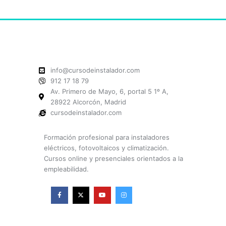
info@cursodeinstalador.com
912 17 18 79
Av. Primero de Mayo, 6, portal 5 1º A,
28922 Alcorcón, Madrid
cursodeinstalador.com
Formación profesional para instaladores
eléctricos, fotovoltaicos y climatización.
Cursos online y presenciales orientados a la
empleabilidad.
F
X
Y
I
a
-
o
n
c
t
u
s
e
w
t
t
b
i
u
a
o
t
b
g
o
t
e
r