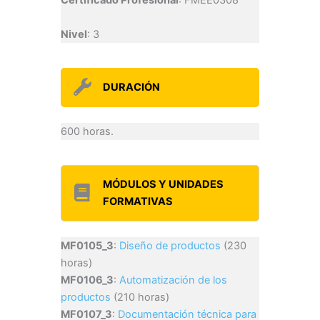
Certificado Profesional
: FMEE0308
Nivel
: 3
DURACIÓN
600 horas.
MÓDULOS Y UNIDADES
FORMATIVAS
MF0105_3
:
Diseño de productos
(230
horas)
MF0106_3
:
Automatización de los
productos
(210 horas)
MF0107_3
:
Documentación técnica para