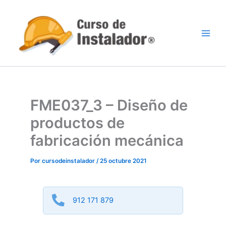
Ir
al
contenido
FME037_3 – Diseño de
productos de
fabricación mecánica
Por
cursodeinstalador
/
25 octubre 2021
912 171 879