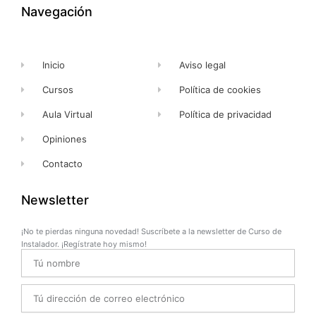
k
e
a
Navegación
-
r
m
f
Inicio
Aviso legal
Cursos
Política de cookies
Aula Virtual
Política de privacidad
Opiniones
Contacto
Newsletter
¡No te pierdas ninguna novedad! Suscríbete a la newsletter de Curso de
Instalador. ¡Regístrate hoy mismo!
Name
Email