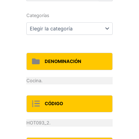
por:
Categorías
Categorías
DENOMINACIÓN
Cocina.
CÓDIGO
HOT093_2.