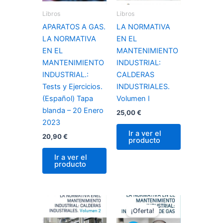
Libros
Libros
APARATOS A GAS.
LA NORMATIVA
LA NORMATIVA
EN EL
EN EL
MANTENIMIENTO
MANTENIMIENTO
INDUSTRIAL:
INDUSTRIAL.:
CALDERAS
Tests y Ejercicios.
INDUSTRIALES.
(Español) Tapa
Volumen I
blanda – 20 Enero
25,00
€
2023
Ir a ver el
20,90
€
producto
Ir a ver el
producto
El
El
precio
precio
¡Oferta!
original
actual