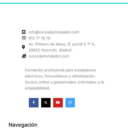
info@cursodeinstalador.com
912 17 18 79
Av. Primero de Mayo, 6, portal 5 1º A,
28922 Alcorcón, Madrid
cursodeinstalador.com
Formación profesional para instaladores
eléctricos, fotovoltaicos y climatización.
Cursos online y presenciales orientados a la
empleabilidad.
F
X
Y
I
a
-
o
n
c
t
u
s
e
w
t
t
b
i
u
a
o
t
b
g
o
t
e
r
k
e
a
Navegación
-
r
m