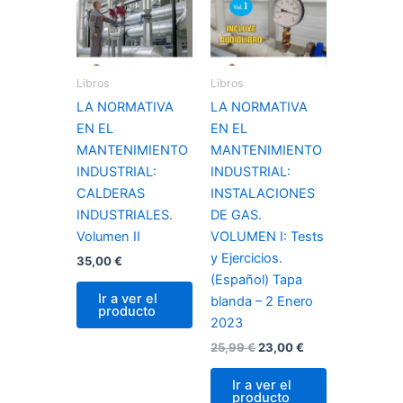
era:
es:
25,99 €.
23,00 €.
Libros
Libros
LA NORMATIVA
LA NORMATIVA
EN EL
EN EL
MANTENIMIENTO
MANTENIMIENTO
INDUSTRIAL:
INDUSTRIAL:
CALDERAS
INSTALACIONES
INDUSTRIALES.
DE GAS.
Volumen II
VOLUMEN I: Tests
y Ejercicios.
35,00
€
(Español) Tapa
Ir a ver el
blanda – 2 Enero
producto
2023
25,99
€
23,00
€
Ir a ver el
producto