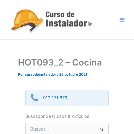
Ir
al
contenido
HOT093_2 – Cocina
Por
cursodeinstalador
/
26 octubre 2021
912 171 879
Buscador de Cursos & Artículos
Buscar