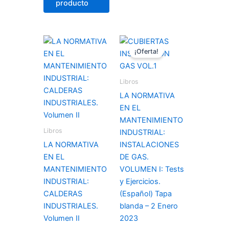
producto
El
El
precio
precio
¡Oferta!
original
actual
era:
es:
25,99 €.
23,00 €.
Libros
LA NORMATIVA
EN EL
MANTENIMIENTO
Libros
INDUSTRIAL:
LA NORMATIVA
INSTALACIONES
EN EL
DE GAS.
MANTENIMIENTO
VOLUMEN I: Tests
INDUSTRIAL:
y Ejercicios.
CALDERAS
(Español) Tapa
INDUSTRIALES.
blanda – 2 Enero
Volumen II
2023