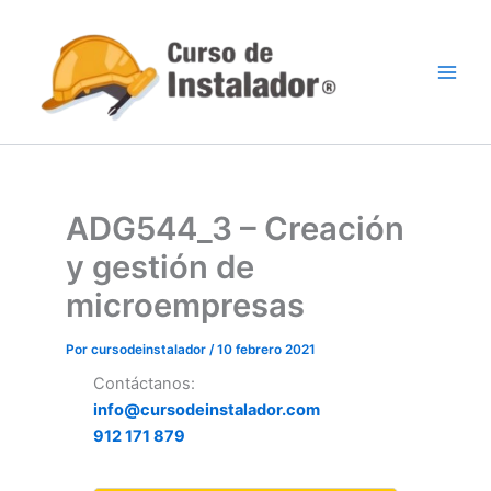
Ir
al
contenido
ADG544_3 – Creación
y gestión de
microempresas
Por
cursodeinstalador
/
10 febrero 2021
Contáctanos:
info@cursodeinstalador.com
912 171 879