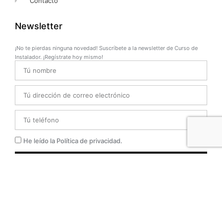
Contacto
Newsletter
¡No te pierdas ninguna novedad! Suscríbete a la newsletter de Curso de
Instalador. ¡Regístrate hoy mismo!
Name
Email
Telefono
Privacidad
He leído la Política de privacidad.
SUBSCRIBETE
© 2025 CURSO DE INSTALADOR | TODOS LOS DERECHOS
RESERVADOS