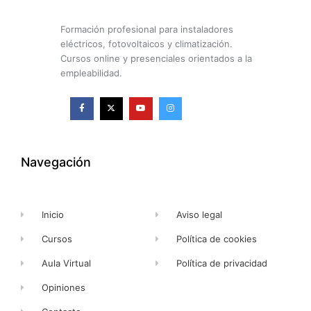
Formación profesional para instaladores
eléctricos, fotovoltaicos y climatización.
Cursos online y presenciales orientados a la
empleabilidad.
F
X
Y
I
a
-
o
n
c
t
u
s
e
w
t
t
b
i
u
a
o
t
b
g
o
t
e
r
k
e
a
Navegación
-
r
m
f
Inicio
Aviso legal
Cursos
Política de cookies
Aula Virtual
Política de privacidad
Opiniones