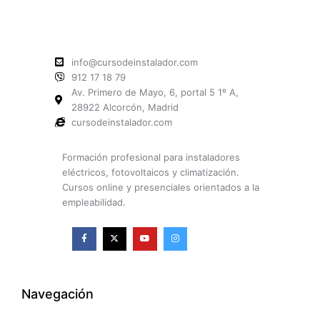
info@cursodeinstalador.com
912 17 18 79
Av. Primero de Mayo, 6, portal 5 1º A,
28922 Alcorcón, Madrid
cursodeinstalador.com
Formación profesional para instaladores
eléctricos, fotovoltaicos y climatización.
Cursos online y presenciales orientados a la
empleabilidad.
F
X
Y
I
a
-
o
n
c
t
u
s
e
w
t
t
b
i
u
a
o
t
b
g
o
t
e
r
k
e
a
Navegación
-
r
m
f