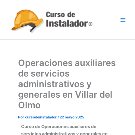
Ir
al
contenido
Operaciones auxiliares
de servicios
administrativos y
generales en Villar del
Olmo
Por
cursodeinstalador
/
22 mayo 2025
Curso de Operaciones auxiliares
de
servicios administrativos y generales en